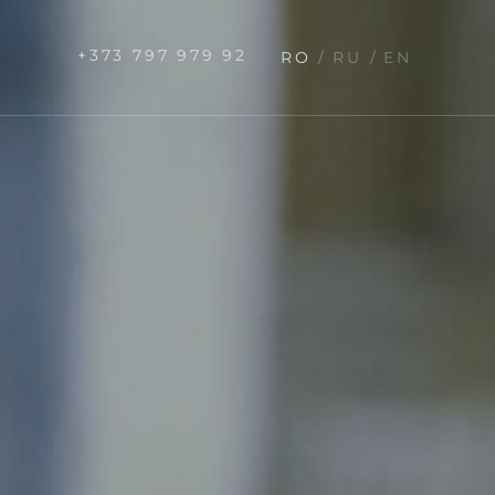
+373 797 979 92
RO
RU
EN