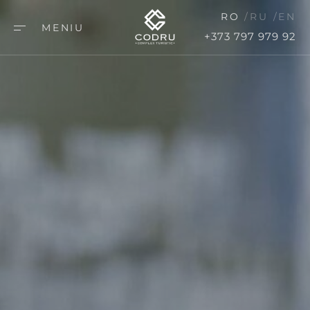
RO
RU
EN
MENIU
+373 797 979 92