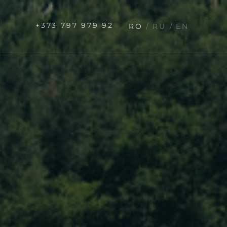
+373 797 979 92
RO
RU
EN