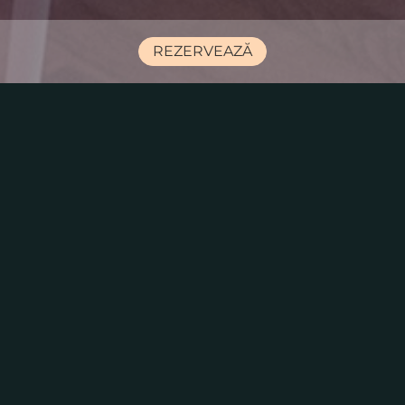
REZERVEAZĂ
✨✨✨OFERTĂ GENERALĂ✨✨✨
Codru Conference Hall
— sala principală de