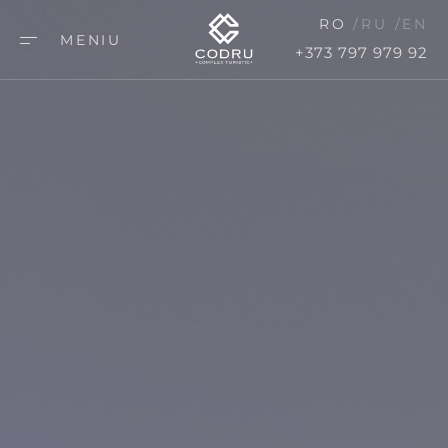
RO
RU
EN
MENIU
+373 797 979 92