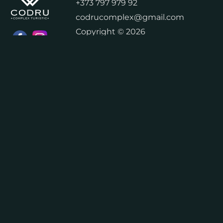
+373 797 979 92
codrucomplex@gmail.com
Copyright © 2026
"LUNIMAR PRIM" SRL
Номера
About Us
Terms & Conditions
Privacy policy
Расписание работы комплекса
Contacts