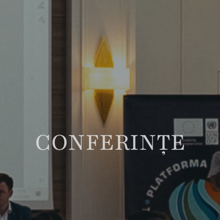
СONFERINȚE