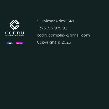
"Lunimar Prim" SRL
+373 797 979 92
codrucomplex@gmail.com
Copyright © 2026
"LUNIMAR PRIM" SRL
Номера
О нас
Условия и положения
Политика конфиденциальности
Расписание работы комплекса
Контакты