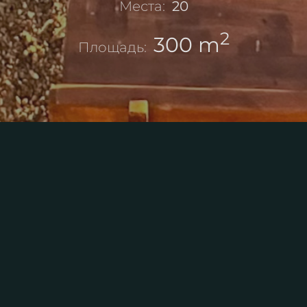
Места:
20
2
300 m
Площадь:
П
оиграть с друзьями в футбол!